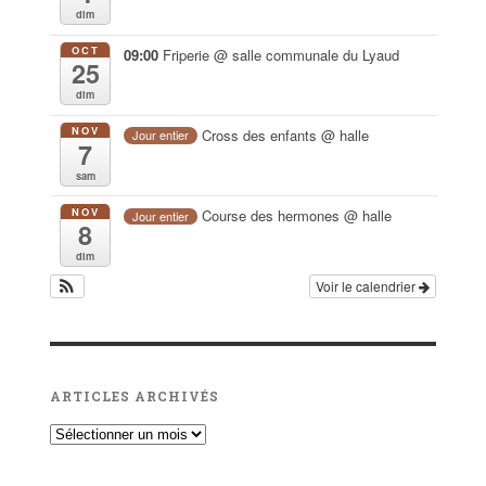
dim
OCT
09:00
Friperie
@ salle communale du Lyaud
25
dim
NOV
Cross des enfants
@ halle
Jour entier
7
sam
NOV
Course des hermones
@ halle
Jour entier
8
dim
Voir le calendrier
ARTICLES ARCHIVÉS