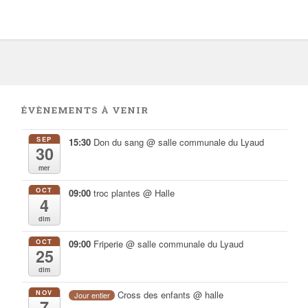
ÉVÈNEMENTS À VENIR
SEP
15:30
Don du sang
@ salle communale du Lyaud
30
mer
OCT
09:00
troc plantes
@ Halle
4
dim
OCT
09:00
Friperie
@ salle communale du Lyaud
25
dim
NOV
Cross des enfants
@ halle
Jour entier
7