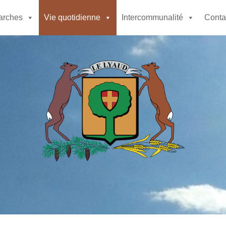
rches
Vie quotidienne
Intercommunalité
Contac