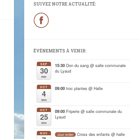
SUIVEZ NOTRE ACTUALITÉ:
ÉVÈNEMENTS À VENIR:
SEP
15:30
Don du sang
@ salle communale
30
du Lyaud
mer
OCT
09:00
troc plantes
@ Halle
4
dim
OCT
09:00
Friperie
@ salle communale du
25
Lyaud
dim
NOV
Cross des enfants
@ halle
Jour entier