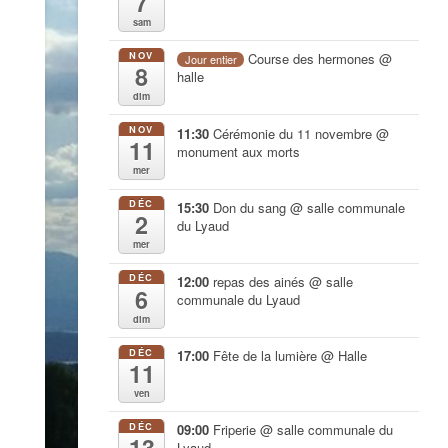
7
sam
NOV
Course des hermones
@
Jour entier
8
halle
dim
NOV
11:30
Cérémonie du 11 novembre
@
11
monument aux morts
mer
DÉC
15:30
Don du sang
@ salle communale
2
du Lyaud
mer
DÉC
12:00
repas des ainés
@ salle
6
communale du Lyaud
dim
DÉC
17:00
Fête de la lumière
@ Halle
11
ven
DÉC
09:00
Friperie
@ salle communale du
13
Lyaud