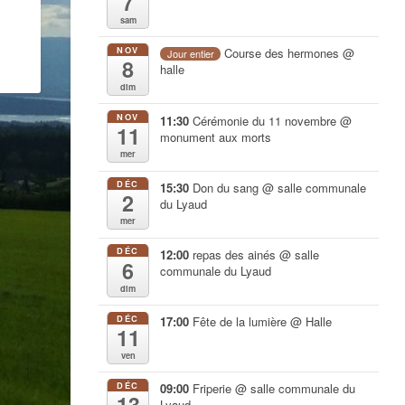
7
sam
NOV
Course des hermones
@
Jour entier
8
halle
dim
NOV
11:30
Cérémonie du 11 novembre
@
11
monument aux morts
mer
DÉC
15:30
Don du sang
@ salle communale
2
du Lyaud
mer
DÉC
12:00
repas des ainés
@ salle
6
communale du Lyaud
dim
DÉC
17:00
Fête de la lumière
@ Halle
11
ven
DÉC
09:00
Friperie
@ salle communale du
13
Lyaud