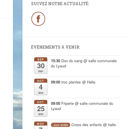
SUIVEZ NOTRE ACTUALITÉ:
ÉVÈNEMENTS À VENIR:
SEP
15:30
Don du sang
@ salle communale
30
du Lyaud
mer
OCT
09:00
troc plantes
@ Halle
4
dim
OCT
09:00
Friperie
@ salle communale du
25
Lyaud
dim
NOV
Cross des enfants
@ halle
Jour entier