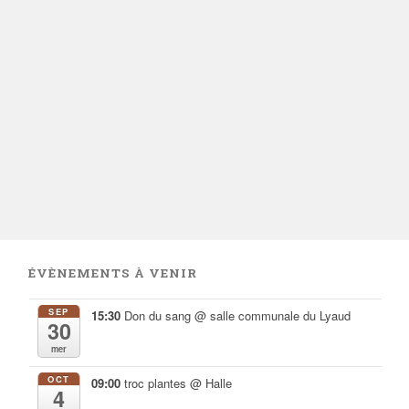
ÉVÈNEMENTS À VENIR
SEP
15:30
Don du sang
@ salle communale du Lyaud
30
mer
OCT
09:00
troc plantes
@ Halle
4