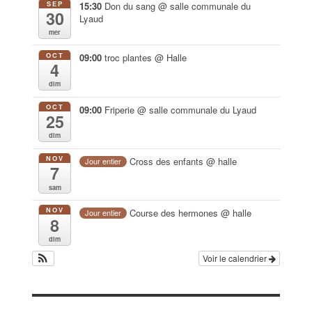
SEP
15:30
Don du sang
@ salle communale du
30
Lyaud
mer
OCT
09:00
troc plantes
@ Halle
4
dim
OCT
09:00
Friperie
@ salle communale du Lyaud
25
dim
NOV
Cross des enfants
@ halle
Jour entier
7
sam
NOV
Course des hermones
@ halle
Jour entier
8
dim
Voir le calendrier