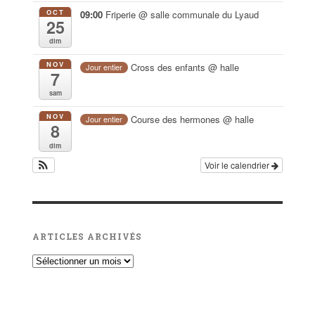
OCT
09:00
Friperie
@ salle communale du Lyaud
25
dim
NOV
Cross des enfants
@ halle
Jour entier
7
sam
NOV
Course des hermones
@ halle
Jour entier
8
dim
Voir le calendrier
ARTICLES ARCHIVÉS