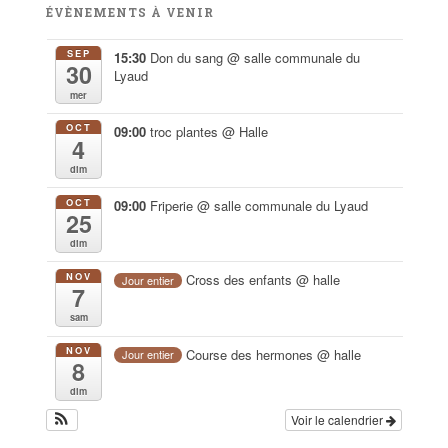
ÉVÈNEMENTS À VENIR
SEP
15:30
Don du sang
@ salle communale du
30
Lyaud
mer
OCT
09:00
troc plantes
@ Halle
4
dim
OCT
09:00
Friperie
@ salle communale du Lyaud
25
dim
NOV
Cross des enfants
@ halle
Jour entier
7
sam
NOV
Course des hermones
@ halle
Jour entier
8
dim
Voir le calendrier