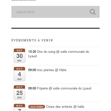
ÉVÈNEMENTS À VENIR
SEP
15:30
Don du sang
@ salle communale du
30
Lyaud
mer
OCT
09:00
troc plantes
@ Halle
4
dim
OCT
09:00
Friperie
@ salle communale du Lyaud
25
dim
NOV
Cross des enfants
@ halle
Jour entier
7