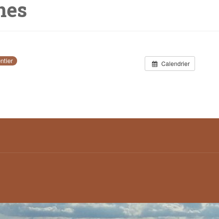
nes
ntier
Calendrier