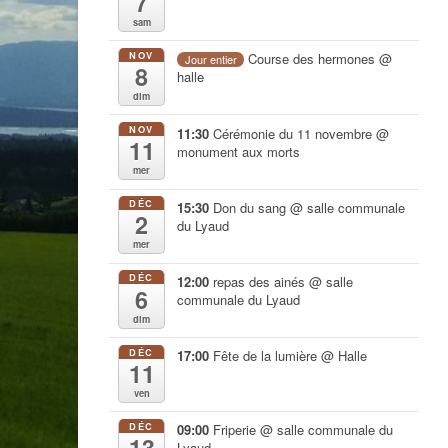
7
sam
NOV
Course des hermones
@
Jour entier
8
halle
dim
NOV
11:30
Cérémonie du 11 novembre
@
11
monument aux morts
mer
DÉC
15:30
Don du sang
@ salle communale
2
du Lyaud
mer
DÉC
12:00
repas des ainés
@ salle
6
communale du Lyaud
dim
DÉC
17:00
Fête de la lumière
@ Halle
11
ven
DÉC
09:00
Friperie
@ salle communale du
13
Lyaud