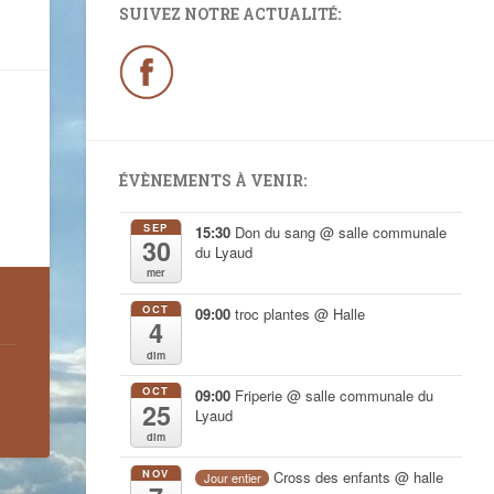
SUIVEZ NOTRE ACTUALITÉ:
ÉVÈNEMENTS À VENIR:
SEP
15:30
Don du sang
@ salle communale
30
du Lyaud
mer
OCT
09:00
troc plantes
@ Halle
4
dim
OCT
09:00
Friperie
@ salle communale du
25
Lyaud
dim
NOV
Cross des enfants
@ halle
Jour entier