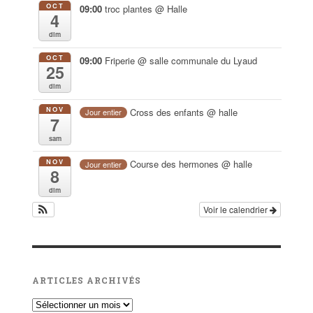
OCT
09:00
troc plantes
@ Halle
4
dim
OCT
09:00
Friperie
@ salle communale du Lyaud
25
dim
NOV
Cross des enfants
@ halle
Jour entier
7
sam
NOV
Course des hermones
@ halle
Jour entier
8
dim
Voir le calendrier
ARTICLES ARCHIVÉS