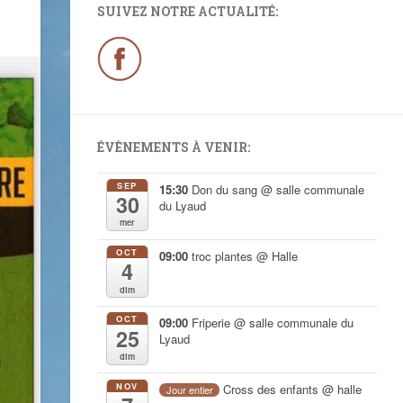
SUIVEZ NOTRE ACTUALITÉ:
ÉVÈNEMENTS À VENIR:
SEP
15:30
Don du sang
@ salle communale
30
du Lyaud
mer
OCT
09:00
troc plantes
@ Halle
4
dim
OCT
09:00
Friperie
@ salle communale du
25
Lyaud
dim
NOV
Cross des enfants
@ halle
Jour entier