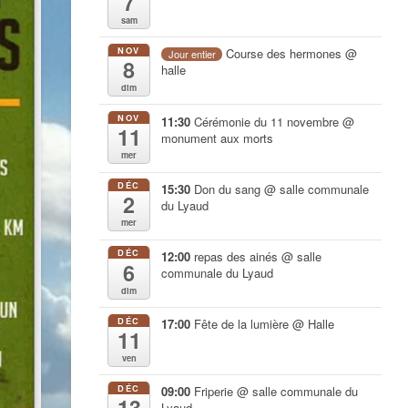
7
sam
NOV
Course des hermones
@
Jour entier
8
halle
dim
NOV
11:30
Cérémonie du 11 novembre
@
11
monument aux morts
mer
DÉC
15:30
Don du sang
@ salle communale
2
du Lyaud
mer
DÉC
12:00
repas des ainés
@ salle
6
communale du Lyaud
dim
DÉC
17:00
Fête de la lumière
@ Halle
11
ven
DÉC
09:00
Friperie
@ salle communale du
13
Lyaud