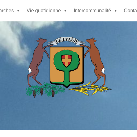
rches
Vie quotidienne
Intercommunalité
Contac