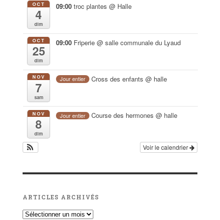
OCT
09:00
troc plantes
@ Halle
4
dim
OCT
09:00
Friperie
@ salle communale du Lyaud
25
dim
NOV
Cross des enfants
@ halle
Jour entier
7
sam
NOV
Course des hermones
@ halle
Jour entier
8
dim
Voir le calendrier
ARTICLES ARCHIVÉS