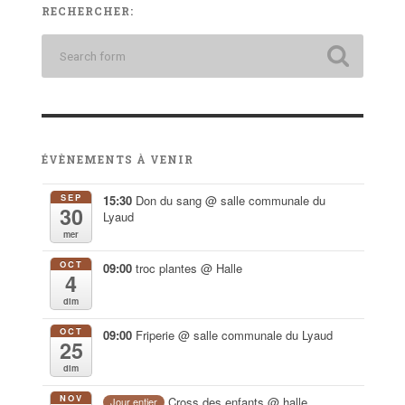
RECHERCHER:
ÉVÈNEMENTS À VENIR
SEP
15:30
Don du sang
@ salle communale du
30
Lyaud
mer
OCT
09:00
troc plantes
@ Halle
4
dim
OCT
09:00
Friperie
@ salle communale du Lyaud
25
dim
NOV
Cross des enfants
@ halle
Jour entier