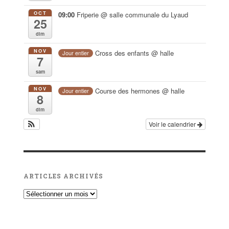
OCT
09:00
Friperie
@ salle communale du Lyaud
25
dim
NOV
Cross des enfants
@ halle
Jour entier
7
sam
NOV
Course des hermones
@ halle
Jour entier
8
dim
Voir le calendrier
ARTICLES ARCHIVÉS