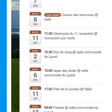
7
sam
NOV
Course des hermones
@
Jour entier
8
halle
dim
NOV
11:30
Cérémonie du 11 novembre
@
11
monument aux morts
mer
DÉC
15:30
Don du sang
@ salle communale
2
du Lyaud
mer
DÉC
12:00
repas des ainés
@ salle
6
communale du Lyaud
dim
DÉC
17:00
Fête de la lumière
@ Halle
11
ven
DÉC
09:00
Friperie
@ salle communale du
13
Lyaud