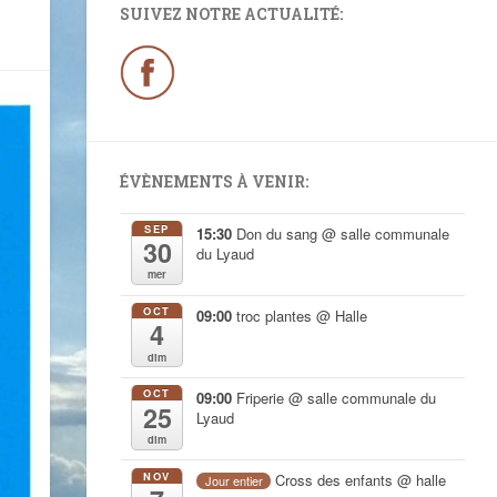
SUIVEZ NOTRE ACTUALITÉ:
ÉVÈNEMENTS À VENIR:
SEP
15:30
Don du sang
@ salle communale
30
du Lyaud
mer
OCT
09:00
troc plantes
@ Halle
4
dim
OCT
09:00
Friperie
@ salle communale du
25
Lyaud
dim
NOV
Cross des enfants
@ halle
Jour entier