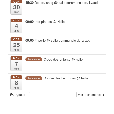
SEP
15:30
Don du sang
@ salle communale du Lyaud
30
mer
OCT
09:00
troc plantes
@ Halle
4
dim
OCT
09:00
Friperie
@ salle communale du Lyaud
25
dim
NOV
Cross des enfants
@ halle
Jour entier
7
sam
NOV
Course des hermones
@ halle
Jour entier
8
dim
Ajouter
Voir le calendrier